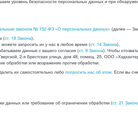
аем уровень безопасности персональных данных и при обнаружени
альным законом №
152-ФЗ
«О персональных данных»
(далее — Зак
м (
ст. 18 Закона
),
можете запросить их у нас в любое время (
ст. 14 Закона
),
абатываем данные с вашего согласия (
ст. 9 Закона
). Чтобы отозват
верской, 2-я Брестская улица, дом 48, помещ. 25, ООО «Хэдханте
ние обработки или возражение против обработки.
далить их самостоятельно либо
попросить нас об этом
. Если вы сч
ки данных или требование об ограничении обработки (
ст. 21 Закон