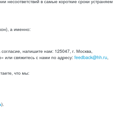
и несоответствий в самые короткие сроки устраняем
он), а именно:
ь согласие, напишите нам: 125047, г. Москва,
р» или свяжитесь с нами по адресу:
feedback@hh.ru
,
итаете, что мы:
а
).