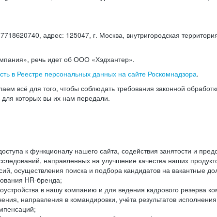
18620740, адрес: 125047, г. Москва, внутригородская территория
омпания», речь идет об ООО «Хэдхантер».
есть в Реестре персональных данных на сайте Роскомнадзора
.
аем всё для того, чтобы соблюдать требования законной обработ
, для которых вы их нам передали.
ступа к функционалу нашего сайта, содействия занятости и пред
следований, направленных на улучшение качества наших продуктов
ий, осуществления поиска и подбора кандидатов на вакантные дол
ования HR-бренда;
оустройства в нашу компанию и для ведения кадрового резерва ко
чения, направления в командировки, учёта результатов исполнени
омпенсаций;