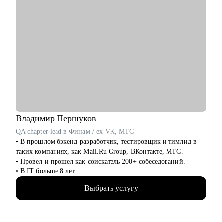
Владимир
Першуков
QA chapter lead в Финам / ex-VK, МТС
• В прошлом бэкенд-разработчик, тестировщик и тимлид в
таких компаниях, как Mail.Ru Group, ВКонтакте, МТС.
• Провел и прошел как соискатель 200+ собеседований.
• В IT больше 8 лет.
• Учусь на курсе "Команда" Стратоплана в продвинутой
Выбрать услугу
группе.
• Отвечаю за командные процессы и практики.
• Пишу код на python, провожу code review.
• В 2024 году мои команды написали 2500+ тестов на gRPC,