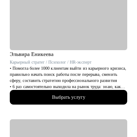
• Продуктовым аналитикам/Бизнес-аналитикам;
• Тестирование: мануальные, автоматизированные
• Всем не IT-специалистам, которые хотят перейти в IT.
• Менеджеры продукта и менеджеры проектов
• Разработчики веб-интерфейсов и разработчики серверной
части
• Маркетинг
• HR и рекрутмент
Эльвира
Еникеева
Карьерный стратег / Психолог / HR-эксперт
‌‌‌‌‌• Помогла более 1000 клиентам выйти из карьерного кризиса,
правильно начать поиск работы после перерыва, сменить
сферу, составить стратегию профессионального развития
‌‌• 6 раз самостоятельно выходила на рынок труда: знаю, как
получить предложение о работе в компанию мечты, которая
Выбрать услугу
совпадает по ценностям
‌‌‌• более 10 лет работала руководителем в разных сферах (как в
стартапах, так и в крупных корпорациях, среди которых:
Lamoda, Сбер)
‌‌• была по каждую из сторон: и как соискатель, и как HR-
менеджер, и как нанимающий руководитель