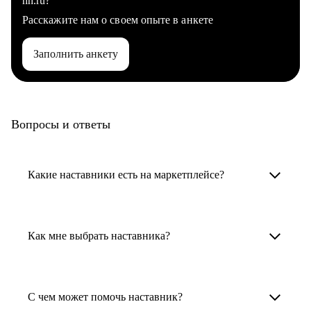
hh.ru?
Расскажите нам о своем опыте в анкете
Заполнить анкету
Вопросы и ответы
Какие наставники есть на маркетплейсе?
Карьерные наставники — это HR-
специалисты, карьерные консультанты,
Как мне выбрать наставника?
психологи, резюмерайтеры и менторы.
Умный поиск поможет в три клика выбрать
Менторы работают в ИТ, дизайне, других
наставника для достижения вашей цели.
С чем может помочь наставник?
узкоспециализированных сферах. Они