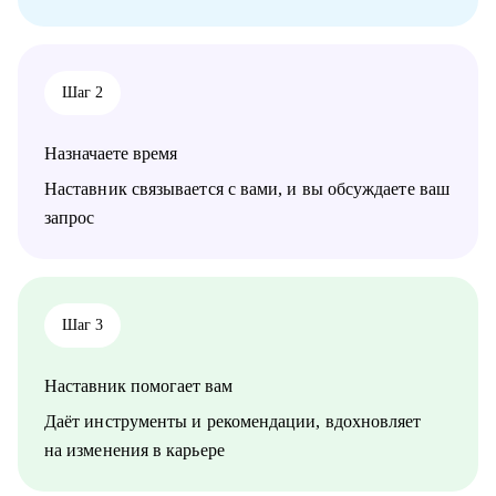
• топ-менеджерам, руководителям и специалистам всех
отраслей;
• линейным сотрудникам и начинающим специалистам.
Шаг 2
Буду рада помочь Вам сделать следующий шаг в Вашей
карьере!
Назначаете время
Наставник связывается с вами, и вы обсуждаете ваш
запрос
Шаг 3
Наставник помогает вам
Даёт инструменты и рекомендации, вдохновляет
на изменения в карьере