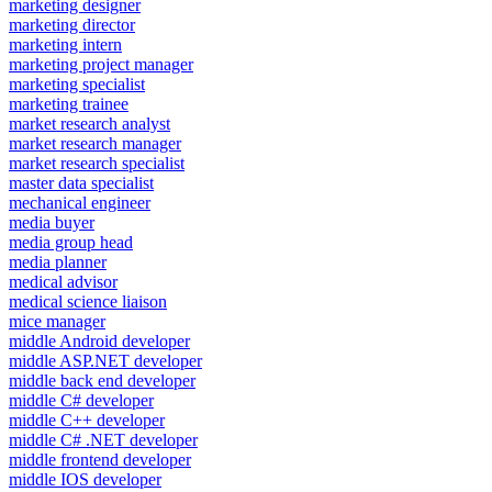
marketing designer
marketing director
marketing intern
marketing project manager
marketing specialist
marketing trainee
market research analyst
market research manager
market research specialist
master data specialist
mechanical engineer
media buyer
media group head
media planner
medical advisor
medical science liaison
mice manager
middle Android developer
middle ASP.NET developer
middle back end developer
middle C# developer
middle C++ developer
middle C# .NET developer
middle frontend developer
middle IOS developer