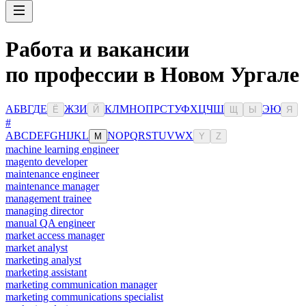
Работа и вакансии
по профессии в Новом Ургале
А
Б
В
Г
Д
Е
Ж
З
И
К
Л
М
Н
О
П
Р
С
Т
У
Ф
Х
Ц
Ч
Ш
Э
Ю
Ё
Й
Щ
Ы
Я
#
A
B
C
D
E
F
G
H
I
J
K
L
N
O
P
Q
R
S
T
U
V
W
X
M
Y
Z
machine learning engineer
magento developer
maintenance engineer
maintenance manager
management trainee
managing director
manual QA engineer
market access manager
market analyst
marketing analyst
marketing assistant
marketing communication manager
marketing communications specialist