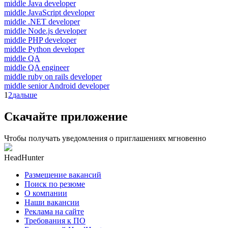
middle Java developer
middle JavaScript developer
middle .NET developer
middle Node.js developer
middle PHP developer
middle Python developer
middle QA
middle QA engineer
middle ruby on rails developer
middle senior Android developer
1
2
дальше
Скачайте приложение
Чтобы получать уведомления о приглашениях мгновенно
HeadHunter
Размещение вакансий
Поиск по резюме
О компании
Наши вакансии
Реклама на сайте
Требования к ПО